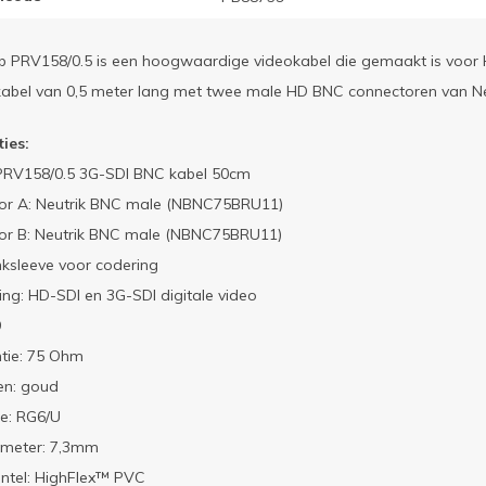
 PRV158/0.5 is een hoogwaardige videokabel die gemaakt is voor HD
 kabel van 0,5 meter lang met twee male HD BNC connectoren van Ne
ties:
PRV158/0.5 3G-SDI BNC kabel 50cm
or A: Neutrik BNC male (NBNC75BRU11)
or B: Neutrik BNC male (NBNC75BRU11)
nksleeve voor codering
ng: HD-SDI en 3G-SDI digitale video
9
tie: 75 Ohm
en: goud
e: RG6/U
ameter: 7,3mm
ntel: HighFlex™ PVC