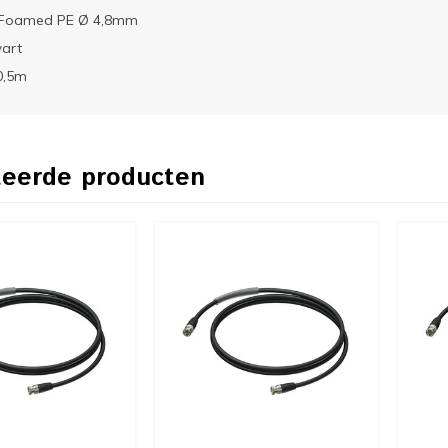
e: Foamed PE Ø 4,8mm
wart
0,5m
teerde producten