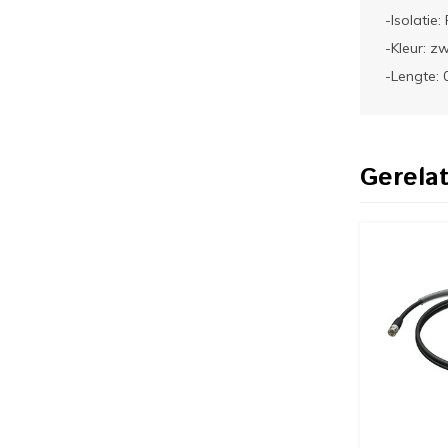
-Isolati
-Kleur: z
-Lengte: 
Gerela