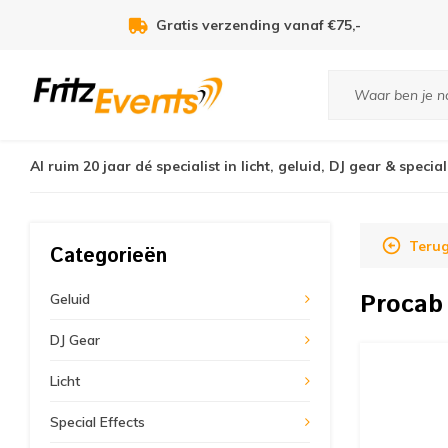
Voor 21:00u besteld, zelfde dag verzonden!
Al ruim 20 jaar dé specialist in licht, geluid, DJ gear & special
Teru
Categorieën
Proca
Geluid
DJ Gear
Licht
Special Effects