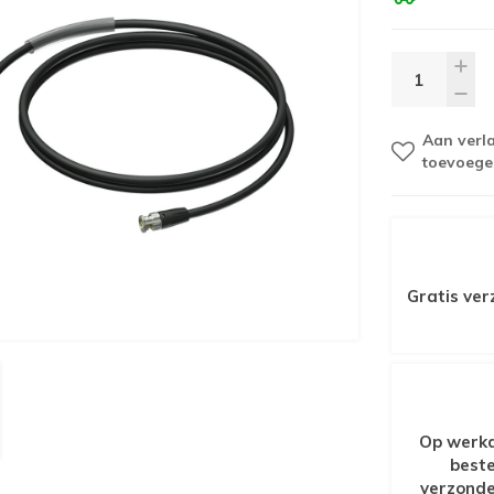
Aan verla
toevoege
Gratis ver
Op werkd
beste
verzonde