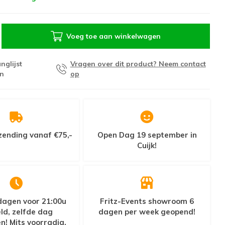
Voeg toe aan winkelwagen
nglijst
Vragen over dit product? Neem contact
n
op
zending vanaf €75,-
Open Dag 19 september in
Cuijk!
agen voor 21:00u
Fritz-Events showroom 6
ld, zelfde dag
dagen per week geopend!
n! Mits voorradig.