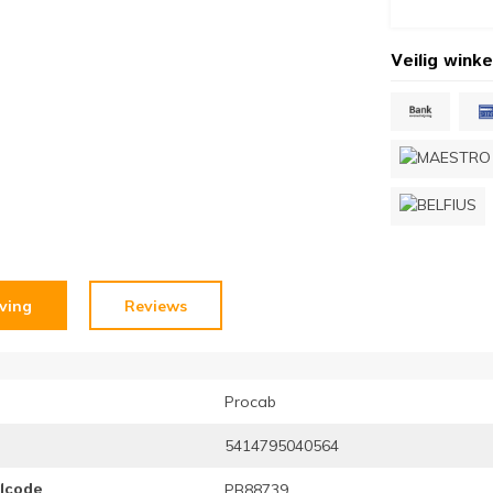
Veilig winke
jving
Reviews
Procab
5414795040564
elcode
PB88739