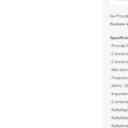
De Procab
flexibele
Specifica
-Procab 
-Connect
-Connect
-Met shri
-Toepassi
-AWG: 1
-Impedan
-Contact
-Kabeltyp
-Kabeldi
-Kabelma