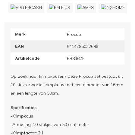
ownriggers
Wielp
ridbouw
Overi
Merk
Procab
fzetpalen & afzetkoorden
LCD e
EAN
5414795032699
rukken & stoelen
Artikelcode
PB83625
Op zoek naar krimpkousen? Deze Procab set bestaat uit
10 stuks zwarte krimpkous met een diameter van 16mm
en een lengte van 50cm.
Specificaties:
-Krimpkous
-Afmeting: 10 stukjes van 50 centimeter
-Krimpfactor: 2:1