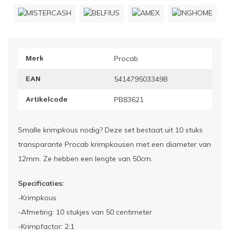
ownriggers
Wielp
ridbouw
Overi
Merk
Procab
fzetpalen & afzetkoorden
LCD e
EAN
5414795033498
rukken & stoelen
Artikelcode
PB83621
Smalle krimpkous nodig? Deze set bestaat uit 10 stuks
transparante Procab krimpkousen met een diameter van
12mm. Ze hebben een lengte van 50cm.
Specificaties:
-Krimpkous
-Afmeting: 10 stukjes van 50 centimeter
-Krimpfactor: 2:1