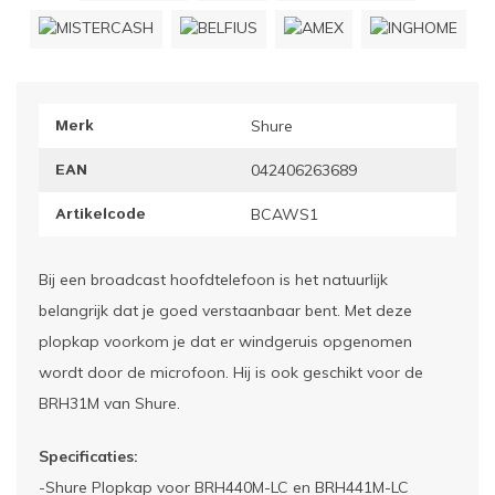
ownriggers
Wielp
ridbouw
Overi
Merk
Shure
fzetpalen & afzetkoorden
LCD e
EAN
042406263689
rukken & stoelen
Artikelcode
BCAWS1
Bij een broadcast hoofdtelefoon is het natuurlijk
belangrijk dat je goed verstaanbaar bent. Met deze
plopkap voorkom je dat er windgeruis opgenomen
wordt door de microfoon. Hij is ook geschikt voor de
BRH31M van Shure.
Specificaties:
-Shure Plopkap voor BRH440M-LC en BRH441M-LC