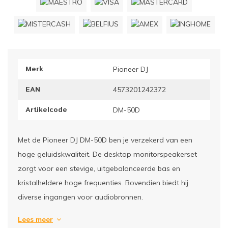
ownriggers
Wielp
ridbouw
Overi
Merk
Pioneer DJ
fzetpalen & afzetkoorden
LCD e
EAN
4573201242372
rukken & stoelen
Artikelcode
DM-50D
Met de Pioneer DJ DM-50D ben je verzekerd van een
hoge geluidskwaliteit. De desktop monitorspeakerset
zorgt voor een stevige, uitgebalanceerde bas en
kristalheldere hoge frequenties. Bovendien biedt hij
diverse ingangen voor audiobronnen.
Lees meer