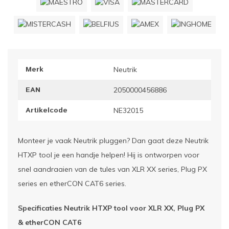
ownriggers
Wielp
ridbouw
Overi
Merk
Neutrik
fzetpalen & afzetkoorden
LCD e
EAN
2050000456886
rukken & stoelen
Artikelcode
NE32015
Monteer je vaak Neutrik pluggen? Dan gaat deze Neutrik
HTXP tool je een handje helpen! Hij is ontworpen voor
snel aandraaien van de tules van XLR XX series, Plug PX
series en etherCON CAT6 series.
Specificaties Neutrik HTXP tool voor XLR XX, Plug PX
& etherCON CAT6