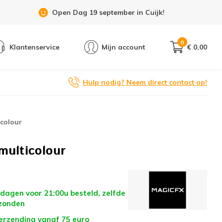
Showroom 6 dagen per week geopend!
0
Klantenservice
Mijn account
€ 0,00
Hulp nodig? Neem direct contact op!
colour
ulticolour
dagen voor 21:00u besteld, zelfde
zonden
verzending vanaf 75 euro