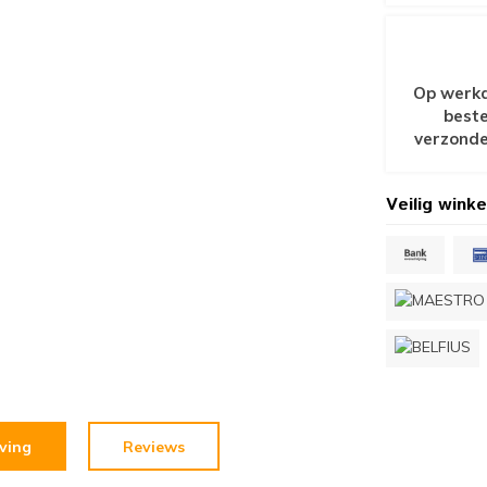
Op werkd
beste
verzonde
Veilig winke
jving
Reviews