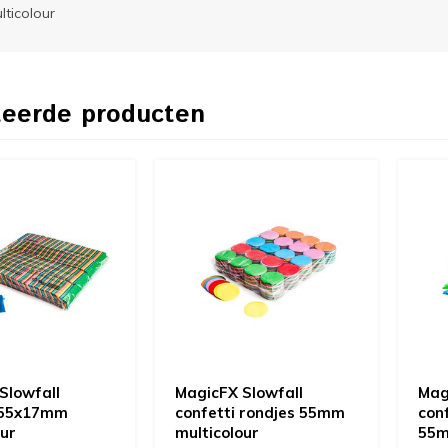
lticolour
teerde producten
Slowfall
MagicFX Slowfall
Mag
 55x17mm
confetti rondjes 55mm
conf
our
multicolour
55m