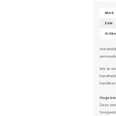
Merk
EAN
Artik
Handheld 
eenvoudig
Iets te v
handheld 
handkrach
Hoge kwa
Deze stre
hoogwaard