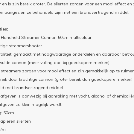
r en is zijn bereik groter. De slierten zorgen voor een mooi effect en
en aangezien ze behandeld zijn met een brandvertragend middel.
ties:
 Handheld Streamer Cannon 50cm multicolour
ige streamershooter
aliteit; gemaakt met hoogwaardige onderdelen en daardoor betrou
vulde cannon (meer vulling dan bij goedkopere merken)
 streamers zorgen voor mooi effect en zijn gemakkelijk op te ruime
reik door krachtige cannon (groter bereik dan goedkopere merken)
ld met brandvertragend middel
afgeven is aanwezig bij aanraking met vocht, alcohol of chemicaliën
fgeven zo klein mogelijk wordt.
g: 50cm
papieren slierten
12m