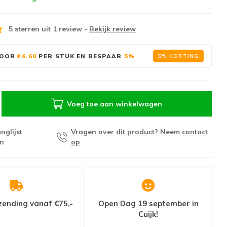
5 sterren uit 1 review
-
Bekijk review
OOR
€6,60
PER STUK EN BESPAAR
5%
5% KORTING
Voeg toe aan winkelwagen
nglijst
Vragen over dit product? Neem contact
n
op
zending vanaf €75,-
Open Dag 19 september in
Cuijk!