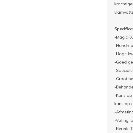
krachtige
vlamvatt
Specifica
-MagicFX
-Handmat
-Hoge kw
-Goed ge
-Speciale
-Groot be
-Behande
-Kans op 
kans op a
-Afmetin
-Vulling: 
-Bereik: 