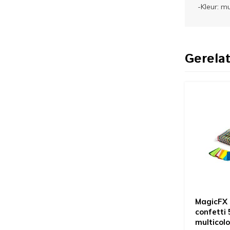
-Kleur: mu
Gerela
MagicFX 
confetti
multicol