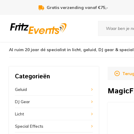
Voor 21:00u besteld, zelfde dag verzonden!
Al ruim 20 jaar dé specialist in licht, geluid, DJ gear & special
Teru
Categorieën
Magic
Geluid
DJ Gear
Licht
Special Effects