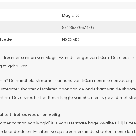
MagicFX
8718627667446
elcode
HS03MC
streamer cannon van Magic FX in de lengte van 50cm. Deze buis is g
 te gebruiken.
ieren? De handheld streamer cannons van 50cm neem je eenvoudig en
streamer shooter afschieten door aan de onderkant van de shooter t
t na. Deze shooter heeft een lengte van 50cm en is gevuld met strea
liteit, betrouwbaar en veilig
amer cannon van MagicFX is van uitermate hoge kwaliteit. Hij is ze
e onderdelen. Er zitten volop streamers in de shooter, meer dan 