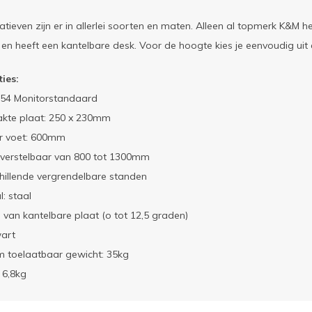
atieven zijn er in allerlei soorten en maten. Alleen al topmerk K&M 
 en heeft een kantelbare desk. Voor de hoogte kies je eenvoudig u
ties:
54 Monitorstandaard
akte plaat: 250 x 230mm
r voet: 600mm
 verstelbaar van 800 tot 1300mm
hillende vergrendelbare standen
l: staal
 van kantelbare plaat (o tot 12,5 graden)
wart
 toelaatbaar gewicht: 35kg
 6,8kg