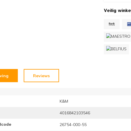
Veilig winke
jving
Reviews
K&M
4016842103546
elcode
26754-000-55