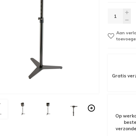
Aan verla
toevoege
Gratis ver
Op werkd
beste
verzonde