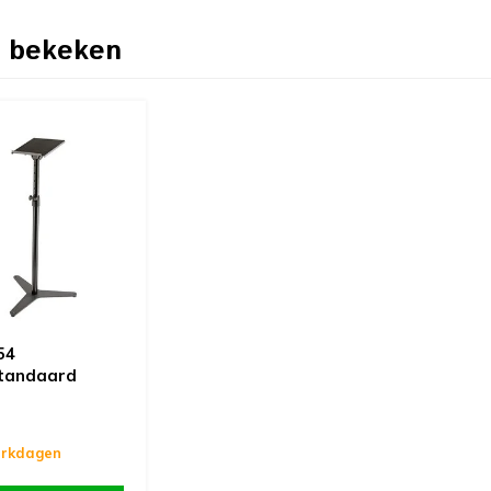
 bekeken
54
standaard
erkdagen