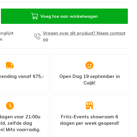
Voeg toe aan winkelwagen
nglijst
Vragen over dit product? Neem contact
n
op
zending vanaf €75,-
Open Dag 19 september in
Cuijk!
agen voor 21:00u
Fritz-Events showroom 6
ld, zelfde dag
dagen per week geopend!
n! Mits voorradig.