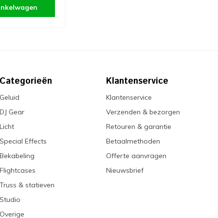
inkelwagen
Categorieën
Klantenservice
Geluid
Klantenservice
DJ Gear
Verzenden & bezorgen
Licht
Retouren & garantie
Special Effects
Betaalmethoden
Bekabeling
Offerte aanvragen
Flightcases
Nieuwsbrief
Truss & statieven
Studio
Overige