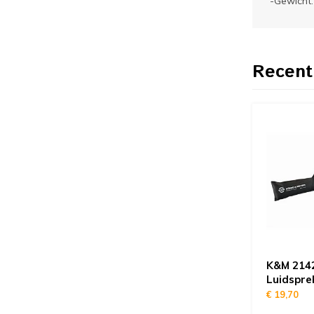
-Gewicht
Recent
K&M 214
Luidspre
€ 19,70