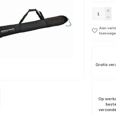
Aan verla
toevoege
Gratis ver
Op werkd
beste
verzonde