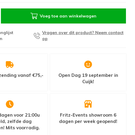
Voeg toe aan winkelwagen
nglijst
Vragen over dit product? Neem contact
n
op
zending vanaf €75,-
Open Dag 19 september in
Cuijk!
agen voor 21:00u
Fritz-Events showroom 6
ld, zelfde dag
dagen per week geopend!
n! Mits voorradig.