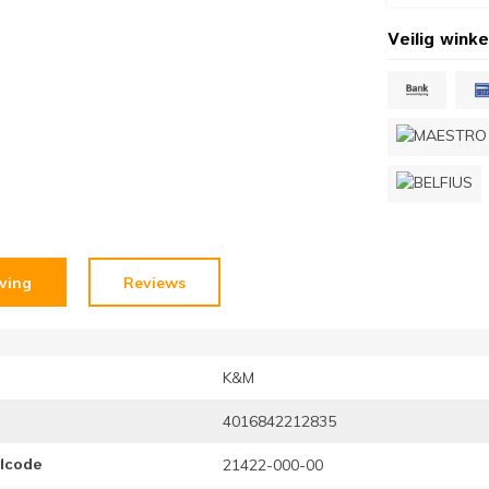
Veilig winke
jving
Reviews
K&M
4016842212835
elcode
21422-000-00