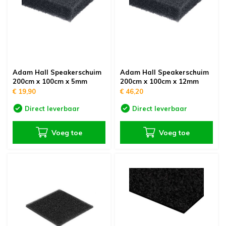
oudvuurfonteinen
ege Kabelhaspels en Accessoires
ablethouders, telefoonhouders & laptop plateaus
Draai
oudvuurpoeder
verige statieven
Keybo
uziekstandaards & verlichting
Truss 
Adam Hall Speakerschuim
Adam Hall Speakerschuim
ownriggers
200cm x 100cm x 5mm
200cm x 100cm x 12mm
Wielp
€ 19,90
€ 46,20
ridbouw
Overi
Direct leverbaar
Direct leverbaar
fzetpalen & afzetkoorden
LCD e
Voeg toe
Voeg toe
rukken & stoelen