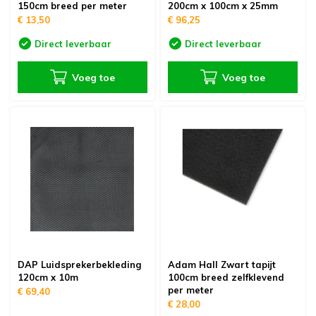
150cm breed per meter
200cm x 100cm x 25mm
€ 13,50
€ 96,25
Direct leverbaar
Direct leverbaar
Voeg toe
Voeg toe
DAP Luidsprekerbekleding
Adam Hall Zwart tapijt
120cm x 10m
100cm breed zelfklevend
per meter
€ 69,40
€ 28,00