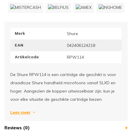
ownriggers
Wielp
ridbouw
Overi
Merk
Shure
fzetpalen & afzetkoorden
LCD e
EAN
042406124218
rukken & stoelen
Artikelcode
RPW114
De Shure RPW114 is een cartridge die geschikt is voor
draadloze Shure handheld microfoons vanaf SLXD en
hoger. Aangezien de koppen uitwisselbaar zijn, kun je
voor elke situatie de geschikte cartridge kiezen.
Lees meer
Reviews (0)