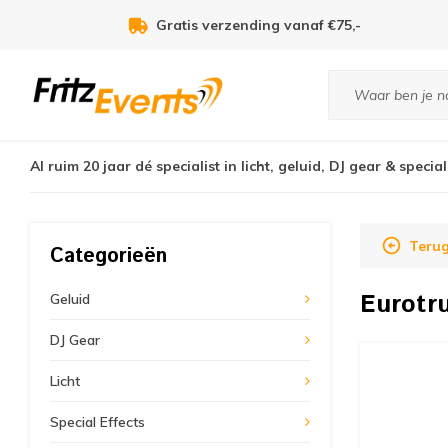
Voor 21:00u besteld, zelfde dag verzonden!
Al ruim 20 jaar dé specialist in licht, geluid, DJ gear & special
Teru
Categorieën
Eurotr
Geluid
DJ Gear
Licht
Special Effects