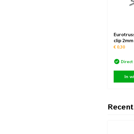
Eurotrus
clip 2mm
€ 0,30
Direct
In w
Recent