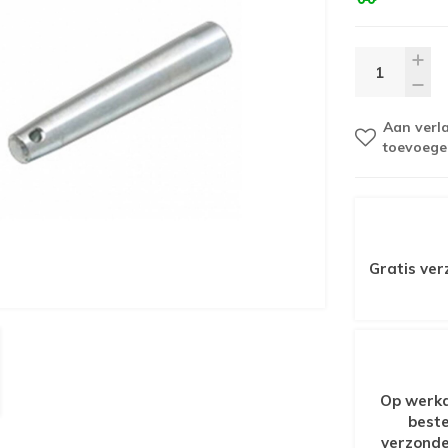
Aan verla
toevoege
Gratis ver
Op werkd
beste
verzonde