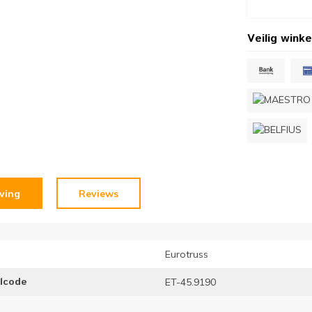
Veilig winke
jving
Reviews
Eurotruss
elcode
ET-45.9190