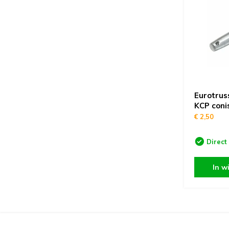
Eurotrus
KCP coni
€ 2,50
Direct
In w