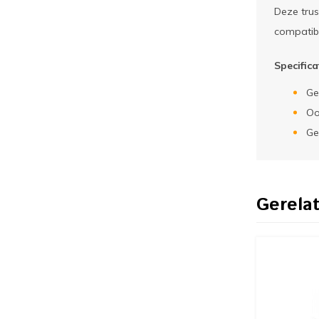
Deze trus
compatibe
Specific
Ge
Oo
Ge
Gerela