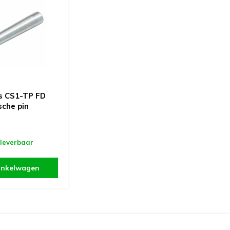
s CS1-TP FD
sche pin
 leverbaar
inkelwagen