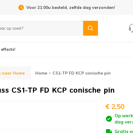
Open Dag 19 september in Cuijk!
 effects!
g naar Home
Home
CS1-TP FD KCP conische pin
uss
CS1-TP FD KCP conische pin
€ 2,50
Op werk
dag ver
Gratis 