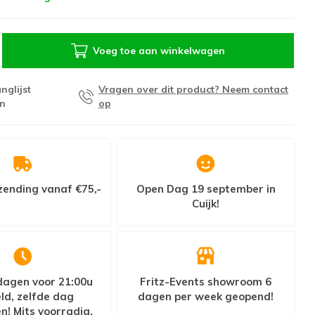
Voeg toe aan winkelwagen
nglijst
Vragen over dit product? Neem contact
n
op
zending vanaf €75,-
Open Dag 19 september in
Cuijk!
agen voor 21:00u
Fritz-Events showroom 6
ld, zelfde dag
dagen per week geopend!
n! Mits voorradig.