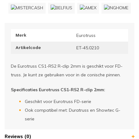
ownriggers
Wielp
ridbouw
Overi
Merk
Eurotruss
fzetpalen & afzetkoorden
LCD e
Artikelcode
ET-45.0210
rukken & stoelen
De Eurotruss CS1-RS2 R-clip 2mm is geschikt voor FD-
truss. Je kunt ze gebruiken voor in de conische pinnen.
Specificaties Eurotruss CS1-RS2 R-clip 2mm:
Geschikt voor Eurotruss FD-serie
Ook compatibel met: Duratruss en Showtec G-
serie
Reviews (0)