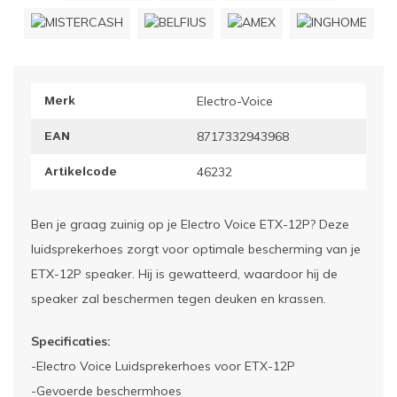
ownriggers
Wielp
ridbouw
Overi
Merk
Electro-Voice
fzetpalen & afzetkoorden
LCD e
EAN
8717332943968
rukken & stoelen
Artikelcode
46232
Ben je graag zuinig op je Electro Voice ETX-12P? Deze
luidsprekerhoes zorgt voor optimale bescherming van je
ETX-12P speaker. Hij is gewatteerd, waardoor hij de
speaker zal beschermen tegen deuken en krassen.
Specificaties:
-Electro Voice Luidsprekerhoes voor ETX-12P
-Gevoerde beschermhoes