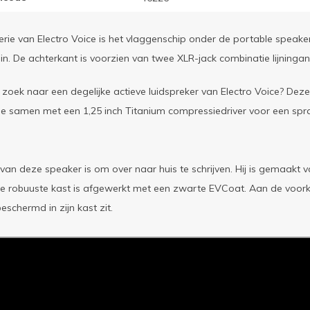
rie van Electro Voice is het vlaggenschip onder de portable speaker
in. De achterkant is voorzien van twee XLR-jack combinatie lijninga
 zoek naar een degelijke actieve luidspreker van Electro Voice? Deze 
e samen met een 1,25 inch Titanium compressiedriver voor een spra
an deze speaker is om over naar huis te schrijven. Hij is gemaakt 
 De robuuste kast is afgewerkt met een zwarte EVCoat. Aan de voorka
eschermd in zijn kast zit.