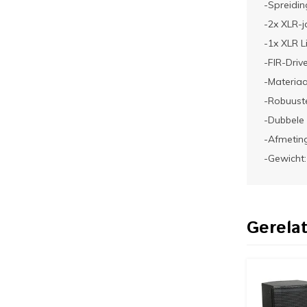
-Spreidin
-2x XLR-j
-1x XLR L
-FIR-Driv
-Materiaa
-Robuuste
-Dubbele 
-Afmetin
-Gewicht:
Gerela