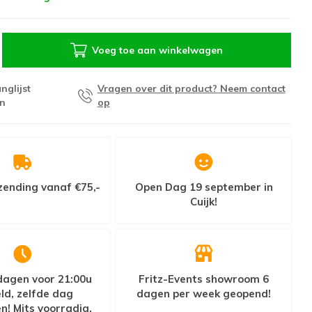
Voeg toe aan winkelwagen
nglijst
Vragen over dit product? Neem contact
n
op
zending vanaf €75,-
Open Dag 19 september in
Cuijk!
agen voor 21:00u
Fritz-Events showroom 6
ld, zelfde dag
dagen per week geopend!
n! Mits voorradig.