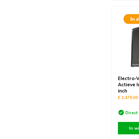
Electro-
Actieve l
inch
€ 1.479,00
Direct
In w