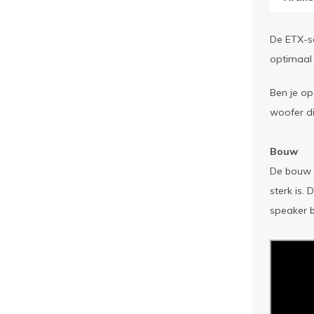
De ETX-se
optimaal 
Ben je op
woofer di
Bouw
De bouw v
sterk is.
speaker b