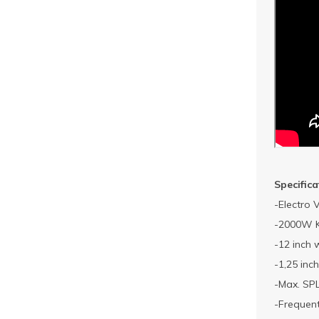
Specifica
-Electro 
-2000W K
-12 inch 
-1,25 inc
-Max. SPL
-Frequent