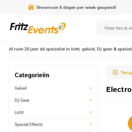
9.3
uit
7455
reviews
Al ruim 20 jaar dé specialist in licht, geluid, DJ gear & special
Teru
Categorieën
Electr
Geluid
DJ Gear
Licht
Special Effects