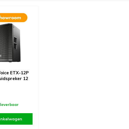
Voice ETX-12P
uidspreker 12
 leverbaar
inkelwagen