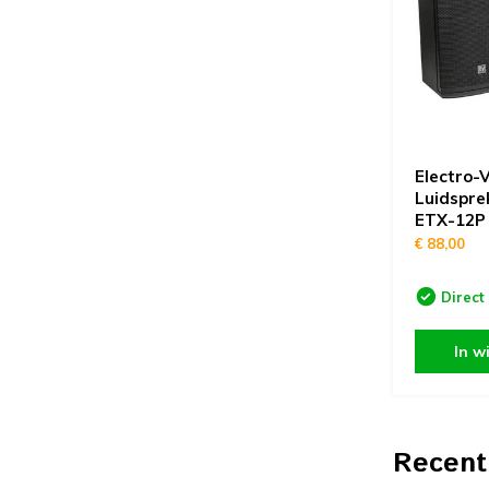
Electro-
Luidspre
ETX-12P
€ 88,00
Direct
In w
Recent