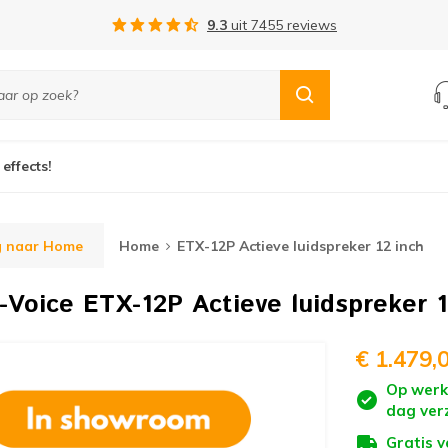
Gratis verzending vanaf €75,-
 effects!
g naar Home
Home
ETX-12P Actieve luidspreker 12 inch
o-Voice
ETX-12P Actieve luidspreker 1
€ 1.479,
Op werk
dag ver
Gratis 