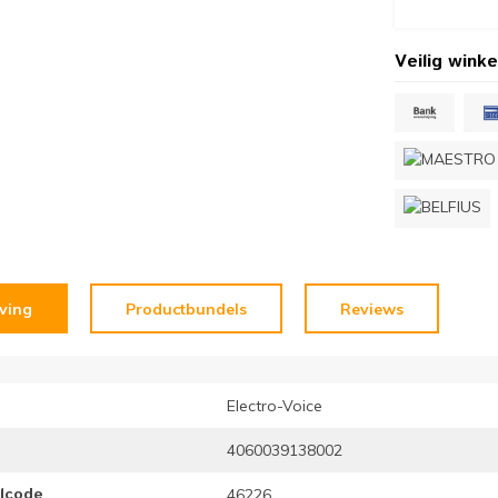
Veilig winke
jving
Productbundels
Reviews
Electro-Voice
4060039138002
elcode
46226