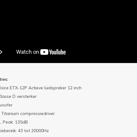
ties:
Voice ETX-12P Actieve luidspreker 12 inch
lasse D versterker
woofer
h Titanium compressiedriver
. Peak: 135dB
iebereik: 43 tot 20000Hz