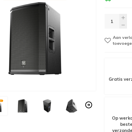
Aan verla
toevoege
Gratis ver
Op werkd
beste
verzonde