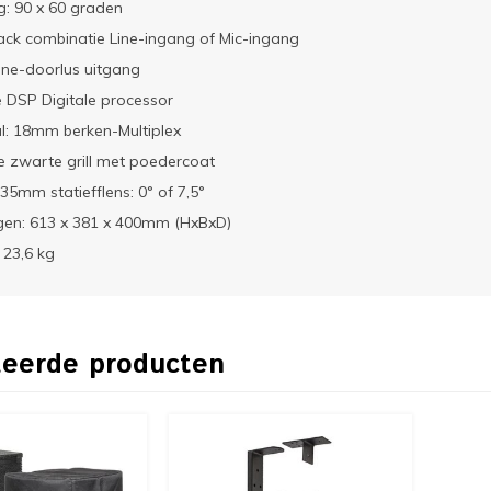
g: 90 x 60 graden
ack combinatie Line-ingang of Mic-ingang
ine-doorlus uitgang
e DSP Digitale processor
l: 18mm berken-Multiplex
 zwarte grill met poedercoat
35mm statiefflens: 0° of 7,5°
gen: 613 x 381 x 400mm (HxBxD)
 23,6 kg
teerde producten