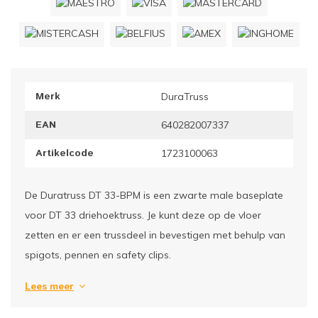
ownriggers
Wielp
ridbouw
Overi
Merk
DuraTruss
fzetpalen & afzetkoorden
LCD e
EAN
640282007337
rukken & stoelen
Artikelcode
1723100063
De Duratruss DT 33-BPM is een zwarte male baseplate
voor DT 33 driehoektruss. Je kunt deze op de vloer
zetten en er een trussdeel in bevestigen met behulp van
spigots, pennen en safety clips.
Lees meer