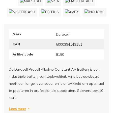
ownriggers
Wielp
ridbouw
Overi
Merk
Duracell
fzetpalen & afzetkoorden
LCD e
EAN
5000394149151
rukken & stoelen
Artikelcode
8150
De Duracell Procell Alkaline Constant AA Batterij is een
industriële batterij van topkwaliteit. Hij is betrouwbaar,
heeft een lange levensduur en is ontwikkeld om optimaal
te presteren in professionele apparaten. Geleverd per 10
stuks.
Lees meer