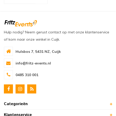
oudvuurfonteinen
ege Kabelhaspels en Accessoires
ablethouders, telefoonhouders & laptop plateaus
Draai
oudvuurpoeder
verige statieven
Keybo
uziekstandaards & verlichting
Truss 
Hulp nodig? Neem gerust contact op met onze klantenservice
of kom naar onze winkel in Cuijk.
ownriggers
Wielp
Hulsbos 7, 5431 NZ, Cuijk
ridbouw
Overi
info@fritz-events.nl
fzetpalen & afzetkoorden
LCD e
0485 310 001
rukken & stoelen
Categorieën
Klantenservice