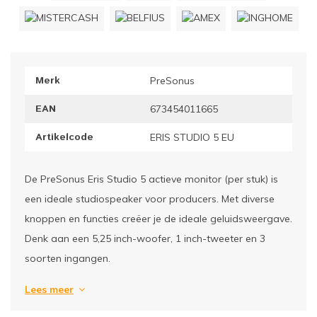
ownriggers
Wielp
ridbouw
Overi
Merk
PreSonus
fzetpalen & afzetkoorden
LCD e
EAN
673454011665
rukken & stoelen
Artikelcode
ERIS STUDIO 5 EU
De PreSonus Eris Studio 5 actieve monitor (per stuk) is
een ideale studiospeaker voor producers. Met diverse
knoppen en functies creëer je de ideale geluidsweergave.
Denk aan een 5,25 inch-woofer, 1 inch-tweeter en 3
soorten ingangen.
Lees meer