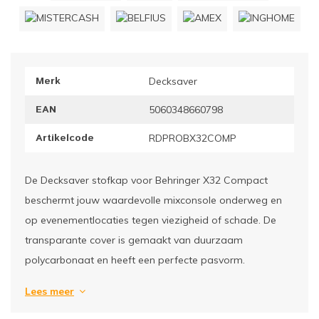
ownriggers
Wielp
ridbouw
Overi
Merk
Decksaver
fzetpalen & afzetkoorden
LCD e
EAN
5060348660798
rukken & stoelen
Artikelcode
RDPROBX32COMP
De Decksaver stofkap voor Behringer X32 Compact
beschermt jouw waardevolle mixconsole onderweg en
op evenementlocaties tegen viezigheid of schade. De
transparante cover is gemaakt van duurzaam
polycarbonaat en heeft een perfecte pasvorm.
Lees meer