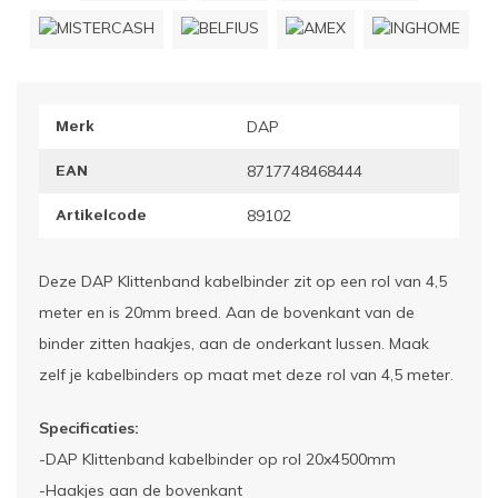
ownriggers
Wielp
ridbouw
Overi
Merk
DAP
fzetpalen & afzetkoorden
LCD e
EAN
8717748468444
rukken & stoelen
Artikelcode
89102
Deze DAP Klittenband kabelbinder zit op een rol van 4,5
meter en is 20mm breed. Aan de bovenkant van de
binder zitten haakjes, aan de onderkant lussen. Maak
zelf je kabelbinders op maat met deze rol van 4,5 meter.
Specificaties:
-DAP Klittenband kabelbinder op rol 20x4500mm
-Haakjes aan de bovenkant