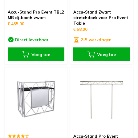
oudvuurfonteinen
ege Kabelhaspels en Accessoires
ablethouders, telefoonhouders & laptop plateaus
Draai
Accu-Stand Pro Event TBL2
Accu-Stand Zwart
MB dj-booth zwart
stretchdoek voor Pro Event
oudvuurpoeder
verige statieven
Keybo
Table
€ 455,00
€ 58,00
uziekstandaards & verlichting
Truss 
Direct leverbaar
2-5 werkdagen
ownriggers
Wielp
Voeg toe
Voeg toe
ridbouw
Overi
fzetpalen & afzetkoorden
LCD e
rukken & stoelen
Accu-Stand Pro Event