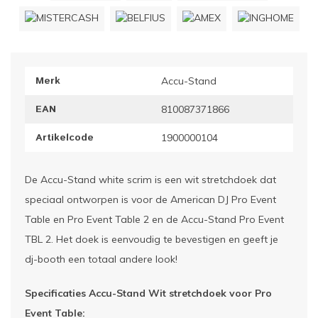
ownriggers
Wielp
ridbouw
Overi
Merk
Accu-Stand
fzetpalen & afzetkoorden
LCD e
EAN
810087371866
rukken & stoelen
Artikelcode
1900000104
De Accu-Stand white scrim is een wit stretchdoek dat
speciaal ontworpen is voor de American DJ Pro Event
Table en Pro Event Table 2 en de Accu-Stand Pro Event
TBL 2. Het doek is eenvoudig te bevestigen en geeft je
dj-booth een totaal andere look!
Specificaties Accu-Stand Wit stretchdoek voor Pro
Event Table: