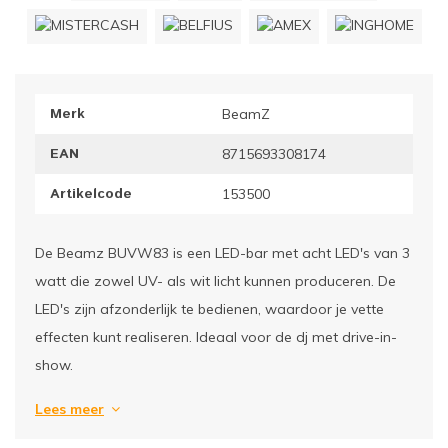
ownriggers
Wielp
ridbouw
Overi
Merk
BeamZ
fzetpalen & afzetkoorden
LCD e
EAN
8715693308174
rukken & stoelen
Artikelcode
153500
De Beamz BUVW83 is een LED-bar met acht LED's van 3
watt die zowel UV- als wit licht kunnen produceren. De
LED's zijn afzonderlijk te bedienen, waardoor je vette
effecten kunt realiseren. Ideaal voor de dj met drive-in-
show.
Lees meer