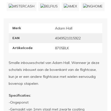
ownriggers
Wielp
ridbouw
Overi
Merk
Adam Hall
fzetpalen & afzetkoorden
LCD e
EAN
4049521015922
rukken & stoelen
Artikelcode
8705BLK
Smalle inbouwschotel van Adam Hall. Wanneer je deze
schotels inbouwt aan de bovenkant van de flightcase,
kun je er een andere flightcase met wielen eenvoudig
bovenop stapelen.
Specificaties:
-Ongeponst
-Gemaakt van 1mm staal met zwarte coating