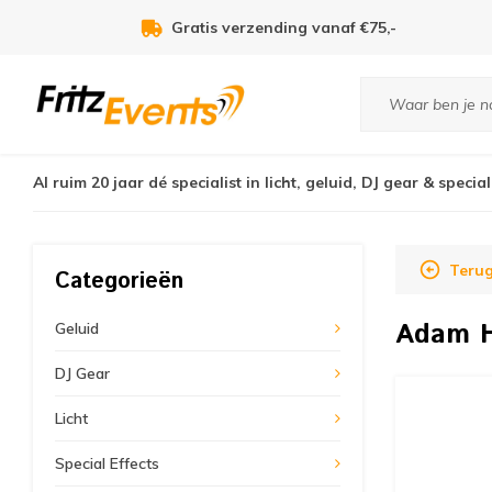
Voor 21:00u besteld, zelfde dag verzonde
Al ruim 20 jaar dé specialist in licht, geluid, DJ gear & special
Teru
Categorieën
Adam H
Geluid
DJ Gear
Licht
Special Effects