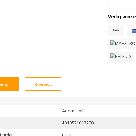
Veilig winke
jving
Reviews
Adam Hall
4049521013270
elcode
6304