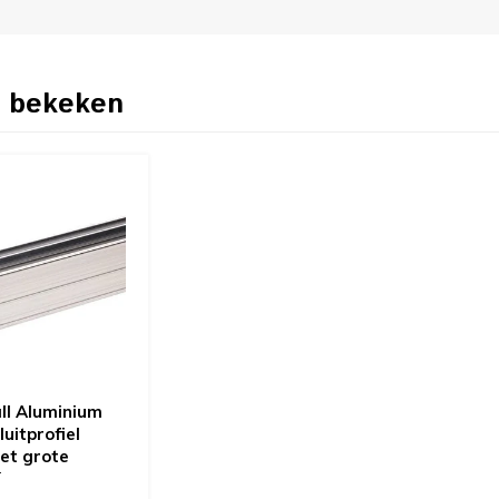
 bekeken
l Aluminium
uitprofiel
et grote
k