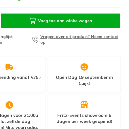
Voeg toe aan winkelwagen
nglijst
Vragen over dit product? Neem contact
n
op
zending vanaf €75,-
Open Dag 19 september in
Cuijk!
agen voor 21:00u
Fritz-Events showroom 6
ld, zelfde dag
dagen per week geopend!
n! Mits voorradig.