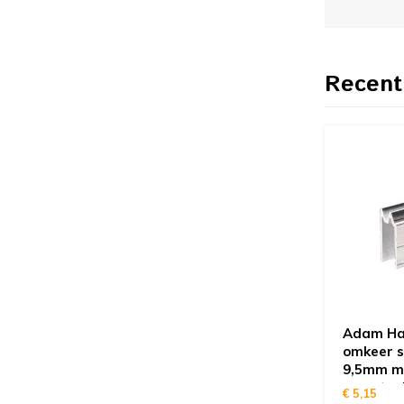
Recent
Adam Hal
omkeer sl
9,5mm m
overstee
€ 5,15