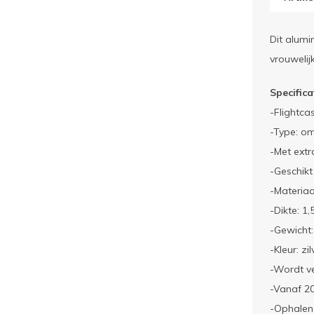
Dit alumi
vrouwelijk
Specifica
-Flightcas
-Type: om
-Met extr
-Geschik
-Materiaa
-Dikte: 1
-Gewicht
-Kleur: zil
-Wordt v
-Vanaf 2
-Ophalen 