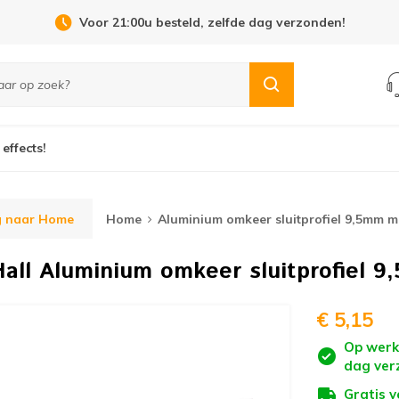
n!
Open Dag 19 september in Cuijk!
 effects!
g naar Home
Home
Aluminium omkeer sluitprofiel 9,5mm m
all
Aluminium omkeer sluitprofiel 
€ 5,15
Op werk
dag ver
Gratis 