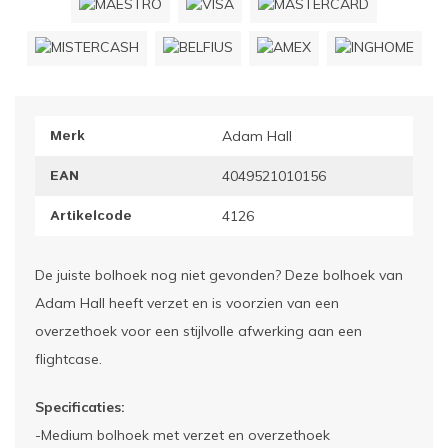
ownriggers
Wielp
ridbouw
Overi
Merk
Adam Hall
fzetpalen & afzetkoorden
LCD e
EAN
4049521010156
rukken & stoelen
Artikelcode
4126
De juiste bolhoek nog niet gevonden? Deze bolhoek van
Adam Hall heeft verzet en is voorzien van een
overzethoek voor een stijlvolle afwerking aan een
flightcase.
Specificaties:
-Medium bolhoek met verzet en overzethoek