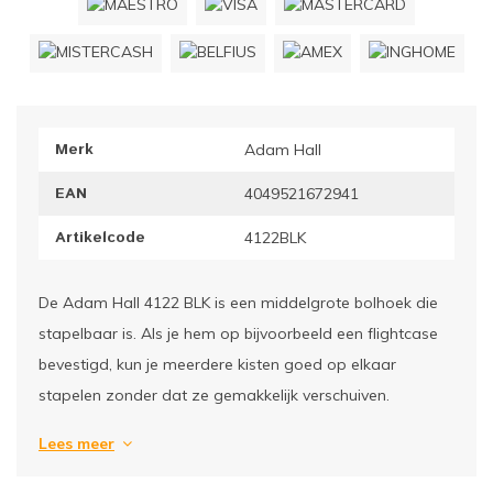
ownriggers
Wielp
ridbouw
Overi
Merk
Adam Hall
fzetpalen & afzetkoorden
LCD e
EAN
4049521672941
rukken & stoelen
Artikelcode
4122BLK
De Adam Hall 4122 BLK is een middelgrote bolhoek die
stapelbaar is. Als je hem op bijvoorbeeld een flightcase
bevestigd, kun je meerdere kisten goed op elkaar
stapelen zonder dat ze gemakkelijk verschuiven.
Lees meer