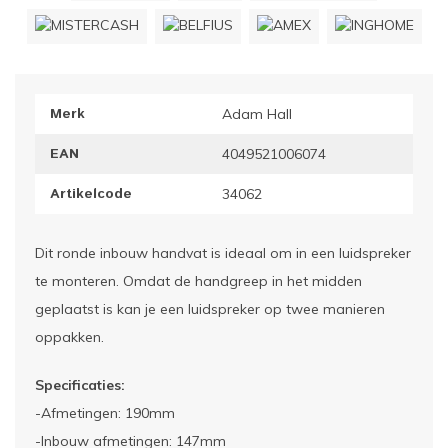
ownriggers
Wielp
ridbouw
Overi
Merk
Adam Hall
fzetpalen & afzetkoorden
LCD e
EAN
4049521006074
rukken & stoelen
Artikelcode
34062
Dit ronde inbouw handvat is ideaal om in een luidspreker
te monteren. Omdat de handgreep in het midden
geplaatst is kan je een luidspreker op twee manieren
oppakken.
Specificaties:
-Afmetingen: 190mm
-Inbouw afmetingen: 147mm