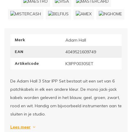
ownriggers
Wielp
ridbouw
Overi
Merk
Adam Hall
fzetpalen & afzetkoorden
LCD e
EAN
4049521609749
rukken & stoelen
Artikelcode
K3IPP0030SET
De Adam Hall 3 Star IPP Set bestaat uit een set van 6
patchkabels in elk een andere kleur. De mono jack-jack
kabels worden geleverd in het blauw, geel, groen, zwart,
rood en wit. Handig om bijvoorbeeld instrumenten aan te
sluiten in je studio.
Lees meer