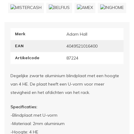
ownriggers
Wielp
ridbouw
Overi
Merk
Adam Hall
fzetpalen & afzetkoorden
LCD e
EAN
4049521016400
rukken & stoelen
Artikelcode
87224
Degelijke zwarte aluminium blindplaat met een hoogte
van 4 HE. De plaat heeft een U-vorm voor meer
stevigheid en het afdichten van het rack.
Specificaties:
-Blindplaat met U-vorm
-Materiaal: 2mm aluminium
-Hoogte: 4 HE