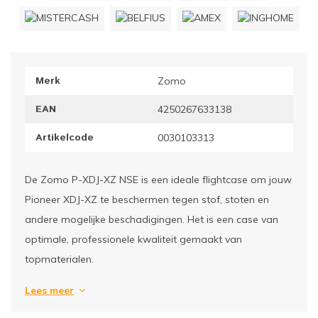
ownriggers
Wielp
ridbouw
Overi
Merk
Zomo
fzetpalen & afzetkoorden
LCD e
EAN
4250267633138
rukken & stoelen
Artikelcode
0030103313
De Zomo P-XDJ-XZ NSE is een ideale flightcase om jouw
Pioneer XDJ-XZ te beschermen tegen stof, stoten en
andere mogelijke beschadigingen. Het is een case van
optimale, professionele kwaliteit gemaakt van
topmaterialen.
Lees meer