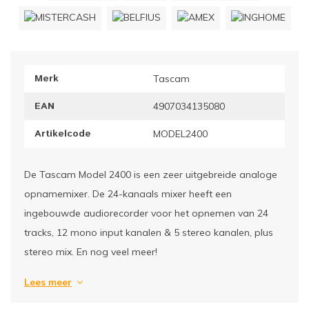
ownriggers
Wielp
ridbouw
Overi
Merk
Tascam
fzetpalen & afzetkoorden
LCD e
EAN
4907034135080
rukken & stoelen
Artikelcode
MODEL2400
De Tascam Model 2400 is een zeer uitgebreide analoge
opnamemixer. De 24-kanaals mixer heeft een
ingebouwde audiorecorder voor het opnemen van 24
tracks, 12 mono input kanalen & 5 stereo kanalen, plus
stereo mix. En nog veel meer!
Lees meer