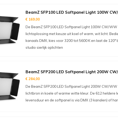
BeamZ SFP100 LED Softpanel Light 100W C
€ 169,00
De BeamZ SFP100 LED Softpanel Light 100W CW/WW bied
lichtoplossing met keuze uit koel of warm, wit licht. Bed
kanaals DMX, kies voor 3200 tot 5600 K en laat de 120°
studio sierlijk oplichten
BeamZ SFP200 LED Softpanel Light 200W C
€ 284,00
De BeamZ SFP200 LED Softpanel Light 200W CW/WW bi
lichtbron in koele of warme witte kleur. De 612 heldere
levensduur en de softpanel is via DMX (3 kanalen) of ha