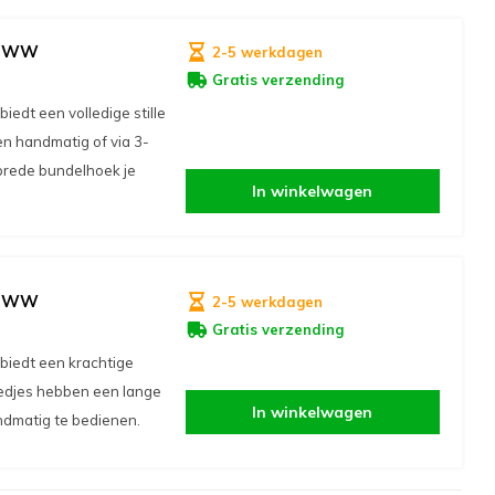
W/WW
2-5 werkdagen
Gratis verzending
t een volledige stille
ien handmatig of via 3-
 brede bundelhoek je
In winkelwagen
W/WW
2-5 werkdagen
Gratis verzending
edt een krachtige
 ledjes hebben een lange
In winkelwagen
ndmatig te bedienen.