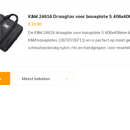
K&M 24616 Draagtas voor baseplate S 406x4
€ 23,90
De K&M 24616 draagtas voor baseplate S 406x406mm be
K&M baseplates (26707/26711) en is perfect op maat g
scheurbestendig nylon, rits en handgrepen, voor moeitel
s
Meest bekeken