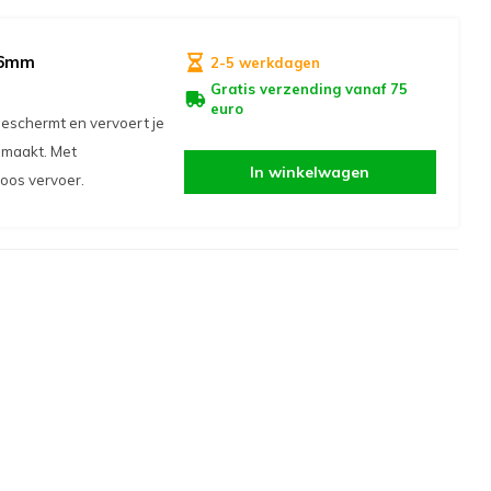
06mm
2-5 werkdagen
Gratis verzending vanaf 75
euro
schermt en vervoert je
emaakt. Met
In winkelwagen
oos vervoer.