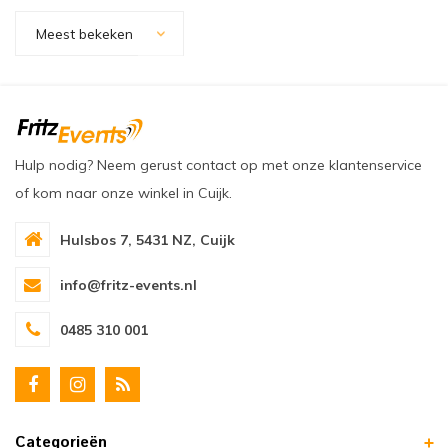
oudvuurfonteinen
ege Kabelhaspels en Accessoires
ablethouders, telefoonhouders & laptop plateaus
Draai
Meest bekeken
oudvuurpoeder
verige statieven
Keybo
uziekstandaards & verlichting
Truss 
ownriggers
Wielp
Hulp nodig? Neem gerust contact op met onze klantenservice
of kom naar onze winkel in Cuijk.
ridbouw
Overi
Hulsbos 7, 5431 NZ, Cuijk
fzetpalen & afzetkoorden
LCD e
info@fritz-events.nl
rukken & stoelen
0485 310 001
Categorieën