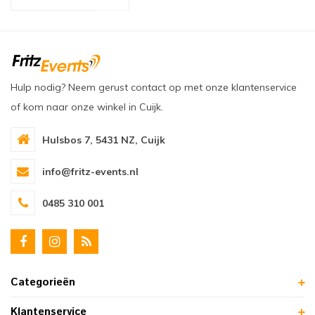
oudvuurfonteinen
ege Kabelhaspels en Accessoires
ablethouders, telefoonhouders & laptop plateaus
Draai
oudvuurpoeder
verige statieven
Keybo
uziekstandaards & verlichting
Truss 
Hulp nodig? Neem gerust contact op met onze klantenservice
of kom naar onze winkel in Cuijk.
ownriggers
Wielp
Hulsbos 7, 5431 NZ, Cuijk
ridbouw
Overi
info@fritz-events.nl
fzetpalen & afzetkoorden
LCD e
0485 310 001
rukken & stoelen
Categorieën
Klantenservice