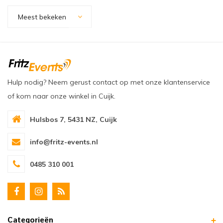
oudvuurfonteinen
ege Kabelhaspels en Accessoires
ablethouders, telefoonhouders & laptop plateaus
Draai
Meest bekeken
oudvuurpoeder
verige statieven
Keybo
uziekstandaards & verlichting
Truss 
ownriggers
Wielp
Hulp nodig? Neem gerust contact op met onze klantenservice
of kom naar onze winkel in Cuijk.
ridbouw
Overi
Hulsbos 7, 5431 NZ, Cuijk
fzetpalen & afzetkoorden
LCD e
info@fritz-events.nl
rukken & stoelen
0485 310 001
Categorieën