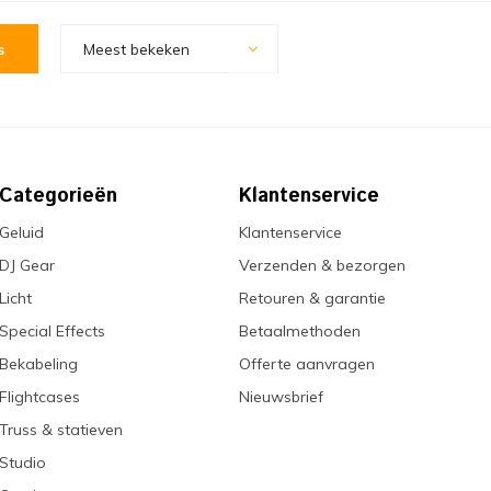
s
Meest bekeken
Categorieën
Klantenservice
Geluid
Klantenservice
DJ Gear
Verzenden & bezorgen
Licht
Retouren & garantie
Special Effects
Betaalmethoden
Bekabeling
Offerte aanvragen
Flightcases
Nieuwsbrief
Truss & statieven
Studio