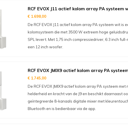
RCF EVOX J11 actief kolom array PA systeem w
€ 1.698,00
De RCF EVOX J11 actief kolom array PA systeem wit is
kolomsysteem die met 3500 W extreem hoge geluidsdru
SPL levert. Met 1,75 inch compressiedriver, 6 3 inch ful
een 12 inch woofer.
RCF EVOX JMIX9 actief kolom array PA systeem
€ 1.745,00
De RCF EVOX JMIX9 actief kolom array PA systeem met m
helderheid en kracht van de J9 en beschikt daarnaast o
geïntegreerde 8-kanaals digitale mixer met kleurentouc
Bluetooth en is bedienbaar via de app.