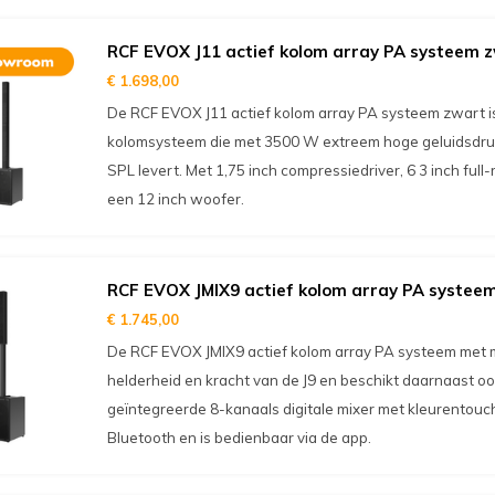
RCF EVOX J11 actief kolom array PA systeem 
€ 1.698,00
De RCF EVOX J11 actief kolom array PA systeem zwart 
kolomsysteem die met 3500 W extreem hoge geluidsdru
SPL levert. Met 1,75 inch compressiedriver, 6 3 inch ful
een 12 inch woofer.
RCF EVOX JMIX9 actief kolom array PA systee
€ 1.745,00
De RCF EVOX JMIX9 actief kolom array PA systeem met m
helderheid en kracht van de J9 en beschikt daarnaast o
geïntegreerde 8-kanaals digitale mixer met kleurentouc
Bluetooth en is bedienbaar via de app.