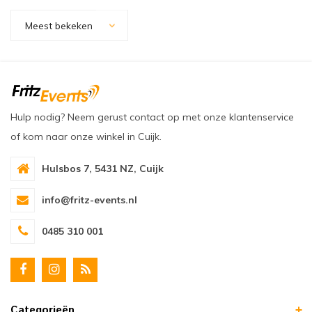
oudvuurfonteinen
ege Kabelhaspels en Accessoires
ablethouders, telefoonhouders & laptop plateaus
Draai
Meest bekeken
oudvuurpoeder
verige statieven
Keybo
uziekstandaards & verlichting
Truss 
ownriggers
Wielp
Hulp nodig? Neem gerust contact op met onze klantenservice
of kom naar onze winkel in Cuijk.
ridbouw
Overi
Hulsbos 7, 5431 NZ, Cuijk
fzetpalen & afzetkoorden
LCD e
info@fritz-events.nl
rukken & stoelen
0485 310 001
Categorieën