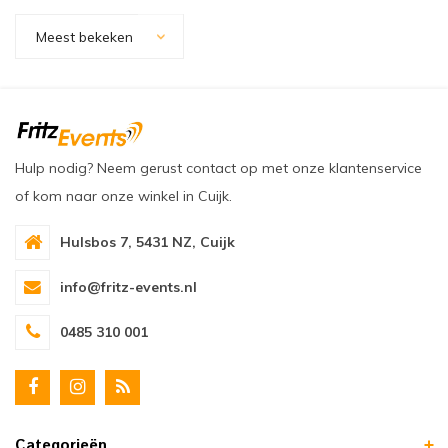
oudvuurfonteinen
ege Kabelhaspels en Accessoires
ablethouders, telefoonhouders & laptop plateaus
Draai
Meest bekeken
oudvuurpoeder
verige statieven
Keybo
uziekstandaards & verlichting
Truss 
ownriggers
Wielp
Hulp nodig? Neem gerust contact op met onze klantenservice
of kom naar onze winkel in Cuijk.
ridbouw
Overi
Hulsbos 7, 5431 NZ, Cuijk
fzetpalen & afzetkoorden
LCD e
info@fritz-events.nl
rukken & stoelen
0485 310 001
Categorieën