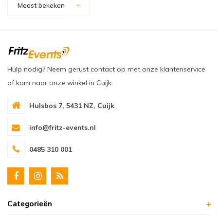
Meest bekeken
oudvuurfonteinen
ege Kabelhaspels en Accessoires
ablethouders, telefoonhouders & laptop plateaus
Draai
oudvuurpoeder
verige statieven
Keybo
uziekstandaards & verlichting
Truss 
Hulp nodig? Neem gerust contact op met onze klantenservice
ownriggers
Wielp
of kom naar onze winkel in Cuijk.
ridbouw
Overi
Hulsbos 7, 5431 NZ, Cuijk
fzetpalen & afzetkoorden
LCD e
info@fritz-events.nl
0485 310 001
rukken & stoelen
Categorieën