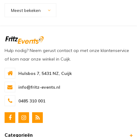
oudvuurfonteinen
ege Kabelhaspels en Accessoires
ablethouders, telefoonhouders & laptop plateaus
Draai
Meest bekeken
oudvuurpoeder
verige statieven
Keybo
uziekstandaards & verlichting
Truss 
ownriggers
Wielp
Hulp nodig? Neem gerust contact op met onze klantenservice
of kom naar onze winkel in Cuijk.
ridbouw
Overi
Hulsbos 7, 5431 NZ, Cuijk
fzetpalen & afzetkoorden
LCD e
info@fritz-events.nl
rukken & stoelen
0485 310 001
Categorieën