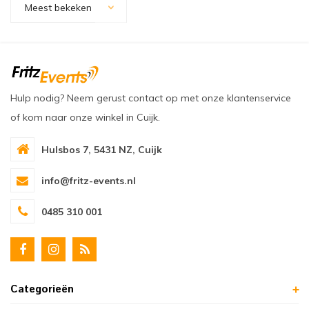
Meest bekeken
oudvuurfonteinen
ege Kabelhaspels en Accessoires
ablethouders, telefoonhouders & laptop plateaus
Draai
oudvuurpoeder
verige statieven
Keybo
uziekstandaards & verlichting
Truss 
Hulp nodig? Neem gerust contact op met onze klantenservice
ownriggers
Wielp
of kom naar onze winkel in Cuijk.
ridbouw
Overi
Hulsbos 7, 5431 NZ, Cuijk
fzetpalen & afzetkoorden
LCD e
info@fritz-events.nl
0485 310 001
rukken & stoelen
Categorieën