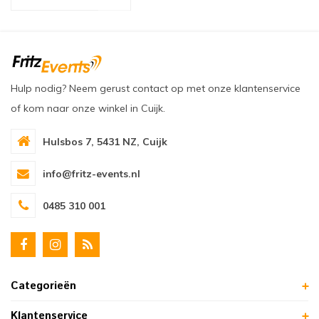
oudvuurfonteinen
ege Kabelhaspels en Accessoires
ablethouders, telefoonhouders & laptop plateaus
Draai
oudvuurpoeder
verige statieven
Keybo
uziekstandaards & verlichting
Truss 
Hulp nodig? Neem gerust contact op met onze klantenservice
of kom naar onze winkel in Cuijk.
ownriggers
Wielp
Hulsbos 7, 5431 NZ, Cuijk
ridbouw
Overi
info@fritz-events.nl
fzetpalen & afzetkoorden
LCD e
0485 310 001
rukken & stoelen
Categorieën
Klantenservice