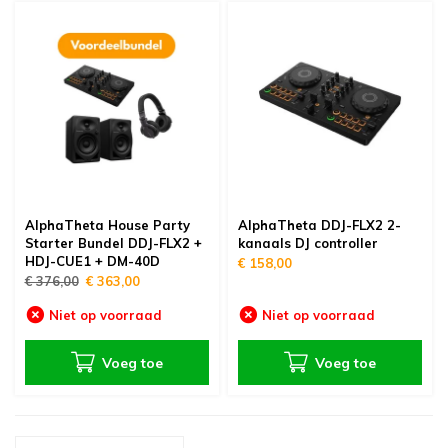
0 Volt geluidsinstallaties
J Sets
ichtsturing
loeistoffen
troomkabels
latenkoffers & platentassen
icrofoonstatieven
tudio randapparatuur
eserve onderdelen
Mengp
Draag
Drum 
In-ea
Kopte
Audio
Mengp
Pinsp
Spieg
Dimm
G6.35
Verli
Elekt
Tulp 
Audio
Patch
DMX v
380V 
Overi
D-Sub
Table
Schot
19 in
Produ
Truss 
Luids
Micro
Theat
Podiu
Pipe 
Balk
optelefoons
J Draaitafels
uitenverlichting
O2 effecten
atakabels
latenkasten
tatiefadapters & truss adapters
udio inrichting & akoestiek
leding & merchandise
Dante
Vloer
Studi
Kopte
Spea
Draai
Switc
G9.5 
Overi
Elekt
USB-C
Audio
Signa
DMX t
380V 
HDMI 
Micro
Sluiti
Overi
Overi
Truss
Broad
Podiu
Pipe 
Riggi
udio afspeelapparatuur
latenspeler naalden & draaitafel elementen
ampen
aldoek systemen
ideokabels
 inch racks
heaterdoeken
tudio multikabels
ehoorbescherming
Studi
Zwane
Overi
Draad
GX9.5
Powde
Light
Mini 
Speak
Stroo
Video
Fligh
Hoek
19 in
Micro
Truss
Zwane
Pipe 
Boomb
andapparatuur
J effecten & samplers
erlichting toebehoren
ffectcontrollers
ultikabels & multiconnectors
lightbags
odiumdelen
J meubels
ereedschappen
Insta
USB-m
Analo
DMX V
GY9.5
XLR n
Audio
Water
Coax 
Lichte
Rubbe
Stati
Micro
egafoons
J accessoires
ED verlichting met accu
entilators
abelbruggen
D koffers & CD mappen
ipe and drape
tudio accessoires
ritz-Events cadeaubonnen
Speak
Overi
Audio
Overi
Jack 
Overi
Overi
DMX-c
Schar
Micro
AlphaTheta House Party
AlphaTheta DDJ-FLX2 2-
Starter Bundel DDJ-FLX2 +
kanaals DJ controller
HDJ-CUE1 + DM-40D
€ 158,00
verige
J-booths
chuimmachines
tagebox
uziekinstrument statieven
tudio bundels
teekwagens & trolleys
Speak
Shotg
Draad
Spea
Stro
Speak
Overi
Micro
€ 376,00
€ 363,00
ortable audio recording
ecksavers
pecial effect onderdelen
abelbinders
akels & rigging
Niet op voorraad
Niet op voorraad
Line 
Andro
Overi
Stroo
Specia
Fligh
Micro
Voeg toe
Voeg toe
odcast gear
J Speakers
ecial effect flightcases
rimpkous
afety kabels
Speak
Micro
USB-C
Oplaa
Stati
pecial effect accessoires
abel accessoires
aptopstandaards
Micro
Spieg