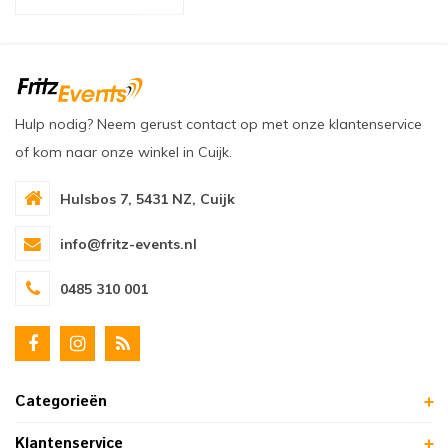
oudvuurfonteinen
ege Kabelhaspels en Accessoires
ablethouders, telefoonhouders & laptop plateaus
Draai
oudvuurpoeder
verige statieven
Keybo
uziekstandaards & verlichting
Truss 
Hulp nodig? Neem gerust contact op met onze klantenservice
of kom naar onze winkel in Cuijk.
ownriggers
Wielp
Hulsbos 7, 5431 NZ, Cuijk
ridbouw
Overi
info@fritz-events.nl
fzetpalen & afzetkoorden
LCD e
0485 310 001
rukken & stoelen
Categorieën
Klantenservice