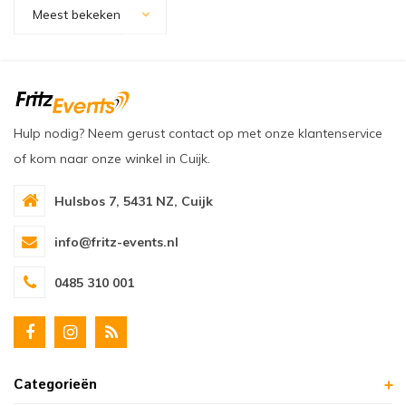
oudvuurfonteinen
ege Kabelhaspels en Accessoires
ablethouders, telefoonhouders & laptop plateaus
Draai
Meest bekeken
oudvuurpoeder
verige statieven
Keybo
uziekstandaards & verlichting
Truss 
Hulp nodig? Neem gerust contact op met onze klantenservice
ownriggers
Wielp
of kom naar onze winkel in Cuijk.
ridbouw
Overi
Hulsbos 7, 5431 NZ, Cuijk
fzetpalen & afzetkoorden
LCD e
info@fritz-events.nl
rukken & stoelen
0485 310 001
Categorieën