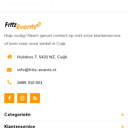
oudvuurfonteinen
ege Kabelhaspels en Accessoires
ablethouders, telefoonhouders & laptop plateaus
Draai
oudvuurpoeder
verige statieven
Keybo
uziekstandaards & verlichting
Truss 
Hulp nodig? Neem gerust contact op met onze klantenservice
of kom naar onze winkel in Cuijk.
ownriggers
Wielp
Hulsbos 7, 5431 NZ, Cuijk
ridbouw
Overi
info@fritz-events.nl
fzetpalen & afzetkoorden
LCD e
0485 310 001
rukken & stoelen
Categorieën
Klantenservice